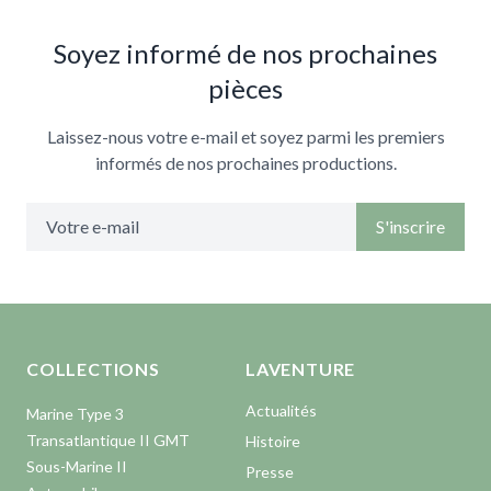
Soyez informé de nos prochaines
pièces
Laissez-nous votre e-mail et soyez parmi les premiers
informés de nos prochaines productions.
S'inscrire
Aller en haut de la page
Bas de page
COLLECTIONS
LAVENTURE
Actualités
Marine Type 3
Transatlantique II GMT
Histoire
Sous-Marine II
Presse