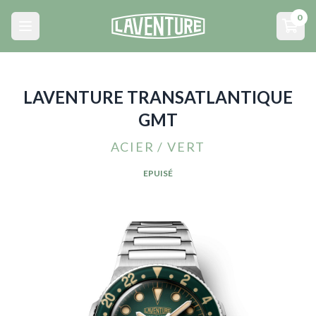
Menu principal
0
Open main menu
Open
LAVENTURE TRANSATLANTIQUE
GMT
ACIER / VERT
EPUISÉ