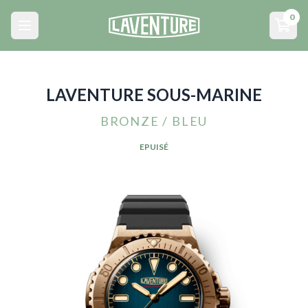
Menu principal
0
Open main menu
Open
LAVENTURE SOUS-MARINE
BRONZE / BLEU
EPUISÉ