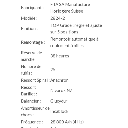
ETA SA Manufacture
Fabriquant :
Horlogère Suisse
Modèle :
2824-2
TOP Grade : réglé et ajusté
Finition :
sur 5 positions
Remontoir automatique à
Remontage :
roulement à billes
Réserve de
38 heures
marche :
Nombre de
25
rubis :
Ressort Spiral :
Anachron
Ressort
Nivarox NZ
Barillet :
Balancier :
Glucydur
Amortisseur de
Incablock
chocs :
Fréquence :
28’800 A/h (4 Hz)