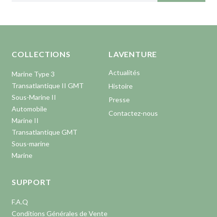
Aller en haut de la page
Bas de page
COLLECTIONS
LAVENTURE
Actualités
Marine Type 3
Transatlantique II GMT
Histoire
Sous-Marine II
Presse
Automobile
Contactez-nous
Marine II
Transatlantique GMT
Sous-marine
Marine
SUPPORT
F.A.Q
Conditions Générales de Vente