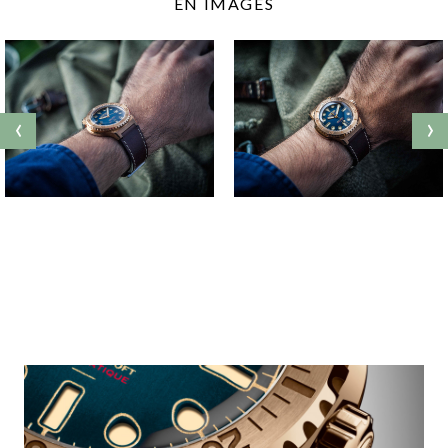
EN IMAGES
‹
›