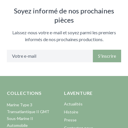
Soyez informé de nos prochaines
pièces
Laissez-nous votre e-mail et soyez parmi les premiers
informés de nos prochaines productions.
S'inscrire
Aller en haut de la page
Bas de page
COLLECTIONS
LAVENTURE
Actualités
Marine Type 3
Transatlantique II GMT
Histoire
Sous-Marine II
Presse
Automobile
Contactez-nous