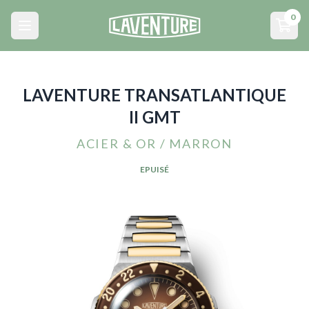
Menu principal
0
Open main menu
Open
LAVENTURE TRANSATLANTIQUE
II GMT
ACIER & OR / MARRON
EPUISÉ